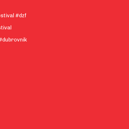
stival #dzf
tival
#dubrovnik