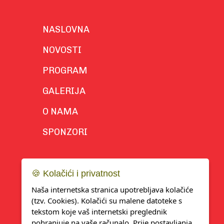
NASLOVNA
NOVOSTI
PROGRAM
GALERIJA
O NAMA
SPONZORI
🍪 Kolačići i privatnost
Naša internetska stranica upotrebljava kolačiće
(tzv. Cookies). Kolačići su malene datoteke s
tekstom koje vaš internetski preglednik
pohranjuje na vaše računalo. Prije postavljanja