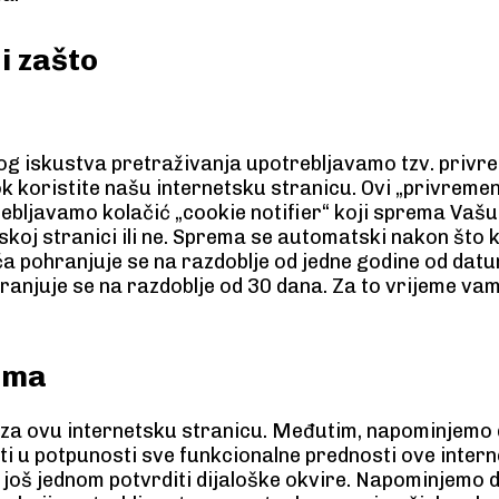
i zašto
anog iskustva pretraživanja upotrebljavamo tzv. privr
 koristite našu internetsku stranicu. Ovi „privremen
rebljavamo kolačić „cookie notifier“ koji sprema Vašu 
koj stranici ili ne. Sprema se automatski nakon što k
ća pohranjuje se na razdoblje od jedne godine od dat
ranjuje se na razdoblje od 30 dana. Za to vrijeme vam
ćima
 za ovu internetsku stranicu. Međutim, napominjemo 
ti u potpunosti sve funkcionalne prednosti ove inter
i još jednom potvrditi dijaloške okvire. Napominjemo 