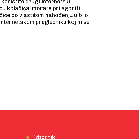
koristite drugi internetski
bu kolačića, morate prilagoditi
čiće po vlastitom nahođenju u bilo
 internetskom pregledniku kojim se
Izbornik