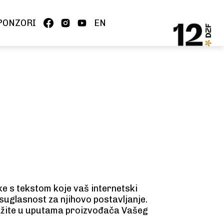
PONZORI
EN
ke s tekstom koje vaš internetski
suglasnost za njihovo postavljanje.
ražite u uputama proizvođača Vašeg