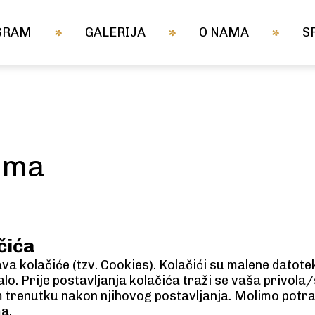
GRAM
GALERIJA
O NAMA
S
ćima
čića
va kolačiće (tzv. Cookies). Kolačići su malene datote
o. Prije postavljanja kolačića traži se vaša privola/
jem trenutku nakon njihovog postavljanja. Molimo pot
a.