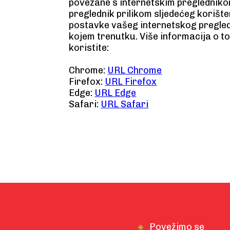
povezane s internetskim preglednikom
preglednik prilikom sljedećeg korište
postavke vašeg internetskog pregledn
kojem trenutku. Više informacija o t
koristite:
Chrome:
URL Chrome
Firefox:
URL Firefox
Edge:
URL Edge
Safari:
URL Safari
Povežimo se