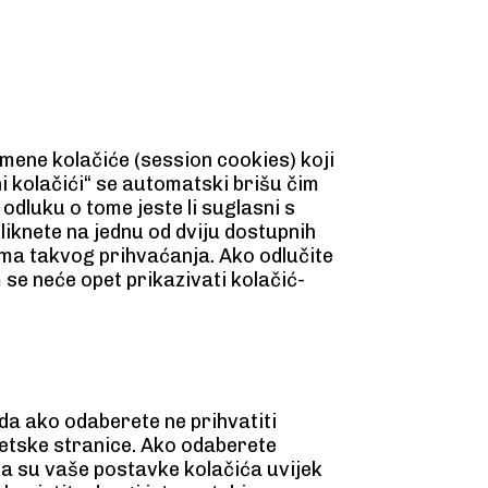
emene kolačiće (session cookies) koji
i kolačići“ se automatski brišu čim
odluku o tome jeste li suglasni s
liknete na jednu od dviju dostupnih
uma takvog prihvaćanja. Ako odlučite
 se neće opet prikazivati kolačić-
da ako odaberete ne prihvatiti
netske stranice. Ako odaberete
da su vaše postavke kolačića uvijek