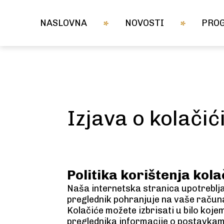
NASLOVNA
NOVOSTI
PRO
Izjava o kolači
Politika korištenja kola
Naša internetska stranica upotreblja
preglednik pohranjuje na vaše računal
Kolačiće možete izbrisati u bilo ko
preglednika informacije o postavkam