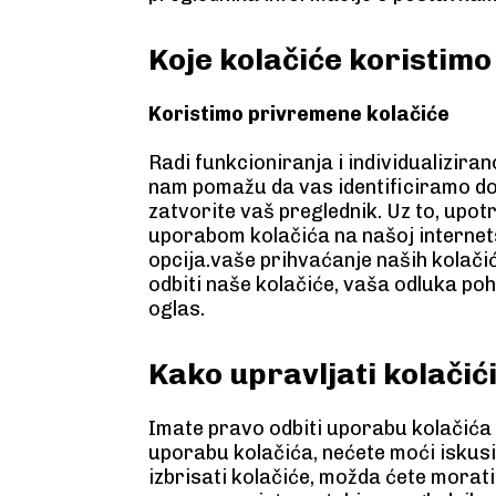
Koje kolačiće koristimo 
Koristimo privremene kolačiće
Radi funkcioniranja i individualizir
nam pomažu da vas identificiramo dok
zatvorite vaš preglednik. Uz to, upot
uporabom kolačića na našoj internets
opcija.vaše prihvaćanje naših kolači
odbiti naše kolačiće, vaša odluka poh
oglas.
Kako upravljati kolači
Imate pravo odbiti uporabu kolačića
uporabu kolačića, nećete moći iskusi
izbrisati kolačiće, možda ćete morat