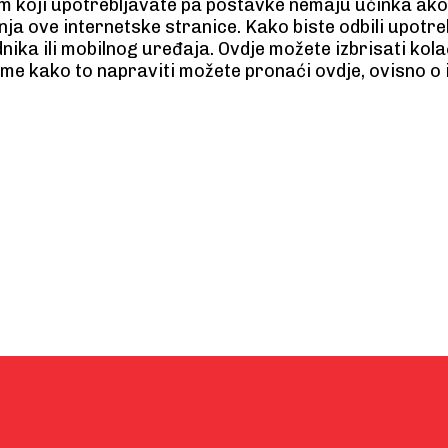
 koji upotrebljavate pa postavke nemaju učinka ako 
nja ove internetske stranice. Kako biste odbili upotre
ika ili mobilnog uređaja. Ovdje možete izbrisati kola
ome kako to napraviti možete pronaći ovdje, ovisno o