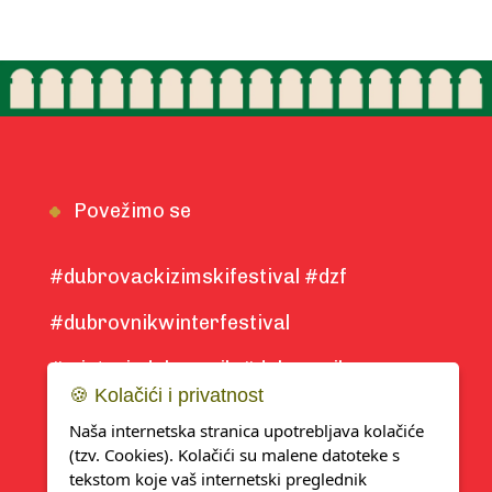
Povežimo se
#dubrovackizimskifestival #dzf
#dubrovnikwinterfestival
#winterindubrovnik #dubrovnik
🍪 Kolačići i privatnost
#winter2025
Naša internetska stranica upotrebljava kolačiće
(tzv. Cookies). Kolačići su malene datoteke s
tekstom koje vaš internetski preglednik