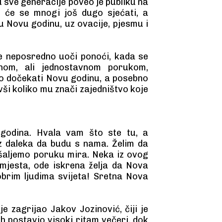
 sve generacije poveo je publiku na
 će se mnogi još dugo sjećati, a
u Novu godinu, uz ovacije, pjesmu i
e neposredno uoči ponoći, kada se
žnom, ali jednostavnom porukom,
dno dočekati Novu godinu, a posebno
ivši koliko mu znači zajedništvo koje
a godina. Hvala vam što ste tu, a
iz daleka da budu s nama. Želim da
šaljemo poruku mira. Neka iz ovog
jesta, ode iskrena želja da Nova
brim ljudima svijeta! Sretna Nova
je zagrijao Jakov Jozinović, čiji je
 postavio visoki ritam večeri, dok