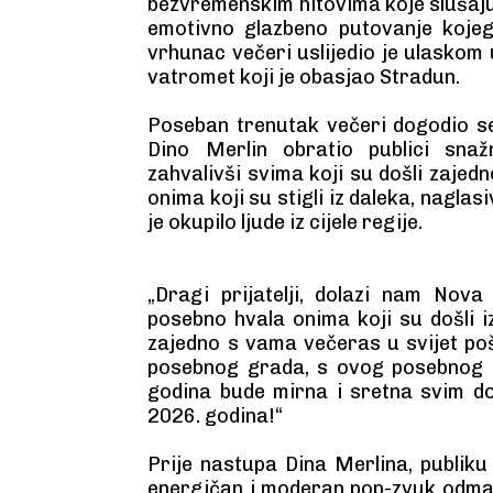
bezvremenskim hitovima koje slušaju
emotivno glazbeno putovanje kojeg
vrhunac večeri uslijedio je ulaskom 
vatromet koji je obasjao Stradun.
Poseban trenutak večeri dogodio s
Dino Merlin obratio publici sna
zahvalivši svima koji su došli zaje
onima koji su stigli iz daleka, naglas
je okupilo ljude iz cijele regije.
„Dragi prijatelji, dolazi nam Nov
posebno hvala onima koji su došli 
zajedno s vama večeras u svijet po
posebnog grada, s ovog posebnog m
godina bude mirna i sretna svim do
2026. godina!“
Prije nastupa Dina Merlina, publiku 
energičan i moderan pop-zvuk odmah