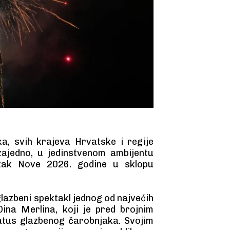
ka, svih krajeva Hrvatske i regije
zajedno, u jedinstvenom ambijentu
azak Nove 2026. godine u sklopu
 glazbeni spektakl jednog od najvećih
 Dina Merlina, koji je pred brojnim
atus glazbenog čarobnjaka. Svojim