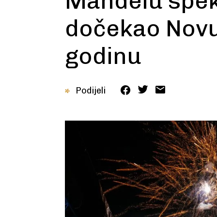
Mandelu spek
dočekao Novu
godinu
Podijeli