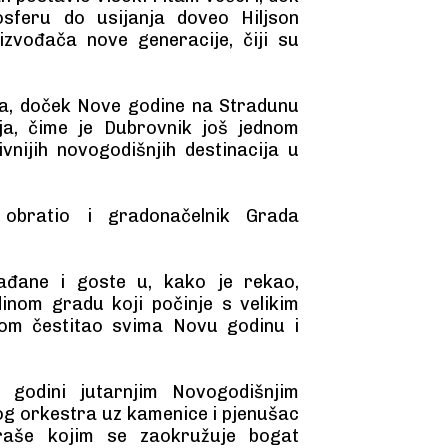
sferu do usijanja doveo Hiljson
izvođača nove generacije, čiji su
ra, doček Nove godine na Stradunu
lja, čime je Dubrovnik još jednom
vnijih novogodišnjih destinacija u
obratio i gradonačelnik Grada
rađane i goste u, kako je rekao,
dinom gradu koji počinje s velikim
ikom čestitao svima Novu godinu i
 godini jutarnjim Novogodišnjim
g orkestra uz kamenice i pjenušac
raše kojim se zaokružuje bogat