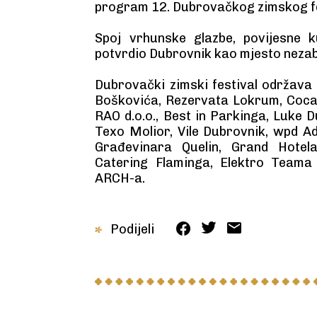
program 12. Dubrovačkog zimskog fe
Spoj vrhunske glazbe, povijesne k
potvrdio Dubrovnik kao mjesto nezab
Dubrovački zimski festival održava
Boškovića, Rezervata Lokrum, Coca-
RAO d.o.o., Best in Parkinga, Luke 
Texo Molior, Vile Dubrovnik, wpd Ad
Građevinara Quelin, Grand Hotel
Catering Flaminga, Elektro Teama
ARCH-a.
Podijeli