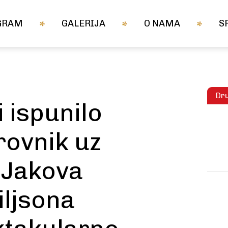
GRAM
GALERIJA
O NAMA
S
Dru
i ispunilo
rovnik uz
 Jakova
iljsona