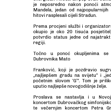
je neposredno nakon ponoći atmo
Mandela, jedan od najpopularnijih 
hitovi rasplesali cijeli Stradun.
Prema procjeni službi i organizato
okupio je oko 20 tisuća posjetite
potvrdio status jedne od najatrakti
regiji.
Točno u ponoć okupljenima se 
Dubrovnika Mato
Franković, koji je pozdravio sug
„najljepšem gradu na svijetu“ i „je
početnim slovom ‘G’“. Tom je pril
uputio najljepše novogodišnje želje.
Proslava se nastavlja i u Novoj
koncertom Dubrovačkog simfonijsko
te večernjim koncertom Petra G