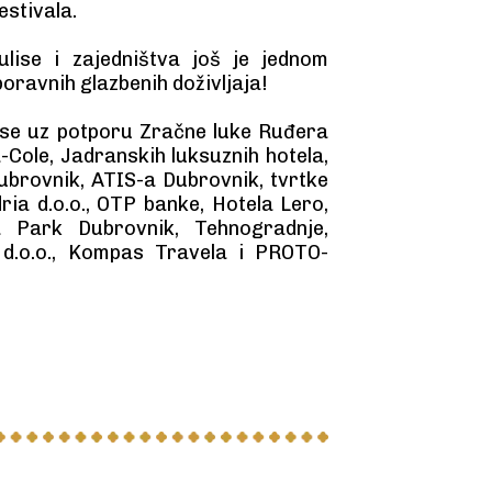
stivala.
ulise i zajedništva još je jednom
oravnih glazbenih doživljaja!
 se uz potporu Zračne luke Ruđera
Cole, Jadranskih luksuznih hotela,
Dubrovnik, ATIS-a Dubrovnik, tvrtke
ria d.o.o., OTP banke, Hotela Lero,
a Park Dubrovnik, Tehnogradnje,
 d.o.o., Kompas Travela i PROTO-